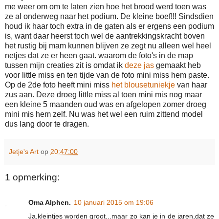
me weer om om te laten zien hoe het brood werd toen was
ze al onderweg naar het podium. De kleine boef!!! Sindsdien
houd ik haar toch extra in de gaten als er ergens een podium
is, want daar heerst toch wel de aantrekkingskracht boven
het rustig bij mam kunnen blijven ze zegt nu alleen wel heel
netjes dat ze er heen gaat. waarom de foto's in de map
tussen mijn creaties zit is omdat ik
deze jas
gemaakt heb
voor little miss en ten tijde van de foto mini miss hem paste.
Op de 2de foto heeft mini miss
het blousetuniekje
van haar
zus aan. Deze droeg little miss al toen mini mis nog maar
een kleine 5 maanden oud was en afgelopen zomer droeg
mini mis hem zelf. Nu was het wel een ruim zittend model
dus lang door te dragen.
Jetje's Art
op
20:47:00
1 opmerking:
Oma Alphen.
10 januari 2015 om 19:06
Ja,kleintjes worden groot...maar zo kan je in de jaren,dat ze